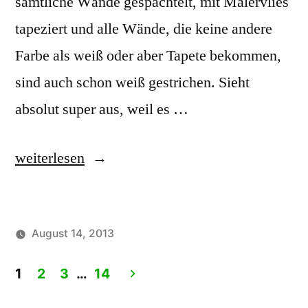
sämtliche Wände gespachtelt, mit Malervlies
tapeziert und alle Wände, die keine andere
Farbe als weiß oder aber Tapete bekommen,
sind auch schon weiß gestrichen. Sieht
absolut super aus, weil es …
"14.08.2013
weiterlesen
Tag
nach
August 14, 2013
Treppeneinbau"
Veröffentlicht
Veröffentlicht
HaWe
Uncategorized
von
in
1
2
3
…
14
Beitragsnavigation