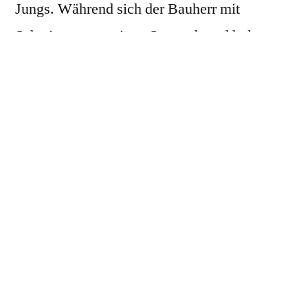
Jungs. Während sich der Bauherr mit
Schwiegervater einen Sonnenbrand holte,
mussten Mama und die Omas bei den Söhnen
Feuerlöschen. Unterm Strich aber ein
eindrucksvolles Ereignis. Es ist schon toll,
Fachleuten bei der Arbeit zuzuschauen. Das
Team von Cal Classic ist absolut
beobachtenswert. In einem Tag stand unser
Haus! Großartig. Danke Euch!
Verteilen!