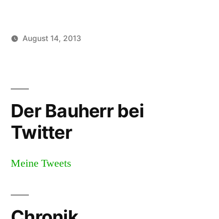
Tag
nach
August 14, 2013
Treppeneinbau“
Veröffentlicht
Veröffentlicht
HaWe
Uncategorized
von
in
Der Bauherr bei
Twitter
Meine Tweets
Chronik